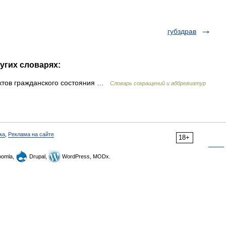
губздрав
угих словарях:
актов гражданского состояния …
Словарь сокращений и аббревиатур
ка
,
Реклама на сайте
18+
omla,
Drupal,
WordPress, MODx.