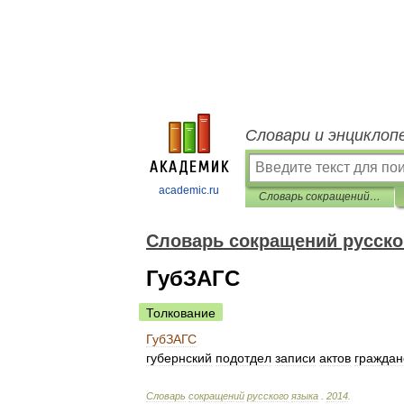
Словари и энциклоп
academic.ru
Словарь сокращений русского языка
Словарь сокращений русско
ГубЗАГС
Толкование
ГубЗАГС
губернский
подотдел
записи
актов
граждан
Словарь
сокращений
русского
языка
.
2014
.