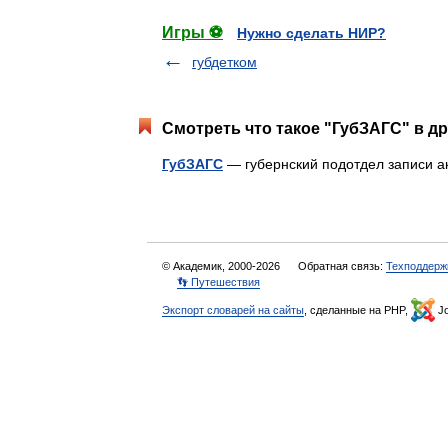
Игры ⚽
Нужно сделать НИР?
губдетком
Смотреть что такое "ГубЗАГС" в др
ГубЗАГС
— губернский подотдел записи 
© Академик, 2000-2026
Обратная связь:
Техподдерж
👣 Путешествия
Экспорт словарей на сайты
, сделанные на PHP,
Jo