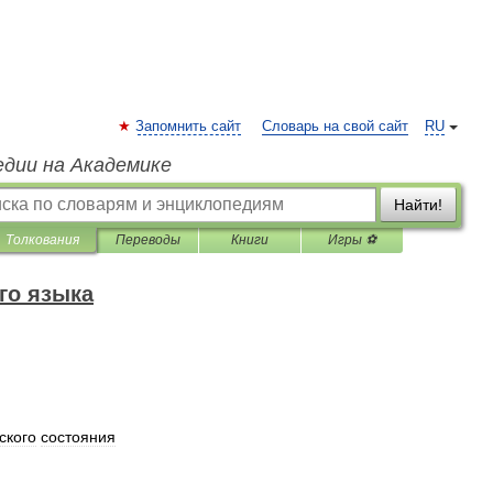
Запомнить сайт
Словарь на свой сайт
RU
едии на Академике
Найти!
Толкования
Переводы
Книги
Игры ⚽
го языка
ского
состояния